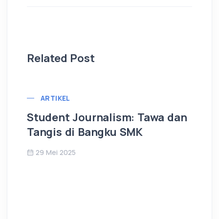
Related Post
ARTIKEL
Student Journalism: Tawa dan
Pe
Tangis di Bangku SMK
Be
29 Mei 2025