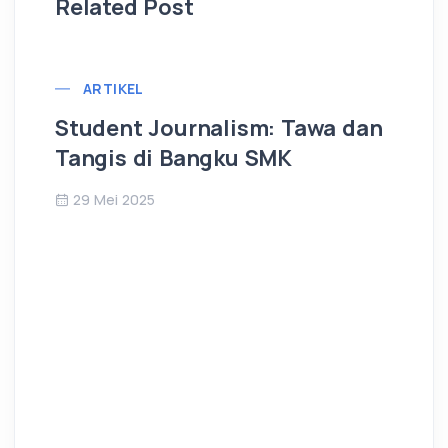
Related Post
ARTIKEL
Student Journalism: Tawa dan
Pe
Tangis di Bangku SMK
Be
29 Mei 2025