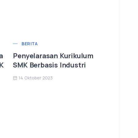
BERITA
a
Penyelarasan Kurikulum
MK
SMK Berbasis Industri
14 Oktober 2023
ARTIKEL
Manfaat
21 Januari 