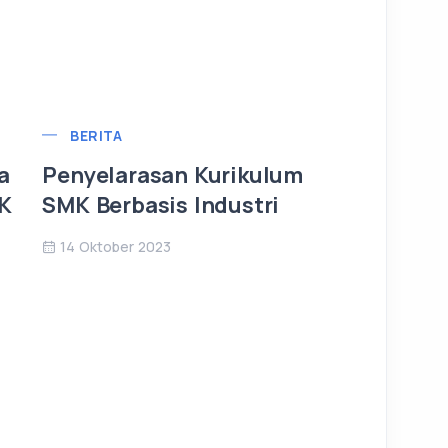
BERITA
a
Penyelarasan Kurikulum
MK
SMK Berbasis Industri
14 Oktober 2023
ARTIKEL
Manfaat
21 Januari 