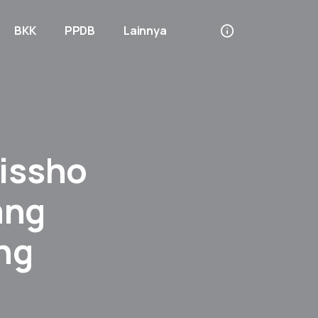
BKK
PPDB
Lainnya
issho
ang
ng