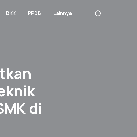
BKK
PPDB
Lainnya
tkan
eknik
SMK di