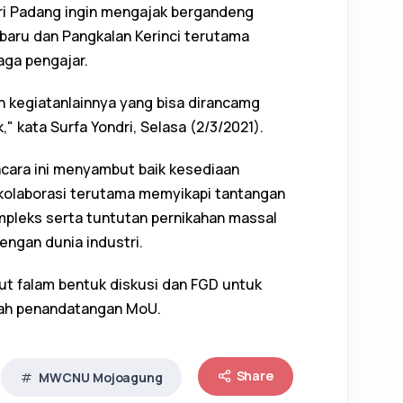
ri Padang ingin mengajak bergandeng
aru dan Pangkalan Kerinci terutama
ga pengajar.
 kegiatanlainnya yang bisa dirancamg
" kata Surfa Yondri, Selasa (2/3/2021).
acara ini menyambut baik kesediaan
rkolaborasi terutama memyikapi tantangan
mpleks serta tuntutan pernikahan massal
engan dunia industri.
jut falam bentuk diskusi dan FGD untuk
lah penandatangan MoU.
Share
MWCNU Mojoagung