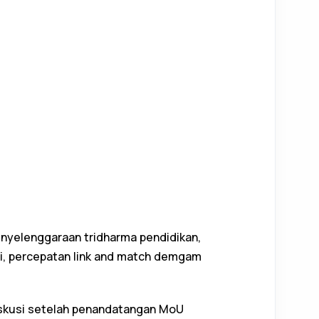
u
u
enyelenggaraan tridharma pendidikan,
i, percepatan link and match demgam
diskusi setelah penandatangan MoU