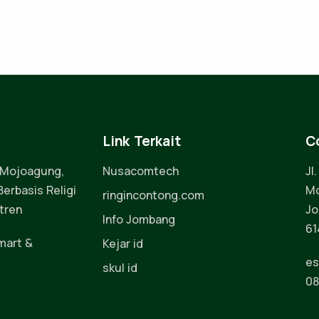
Link Terkait
C
 Mojoagung,
Nusacomtech
Jl
erbasis Religi
Mo
ringincontong.com
tren
Jo
Info Jombang
61
mart &
Kejar id
es
skul id
08