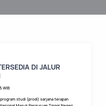
TERSEDIA DI JALUR
I
35 WIB
 program studi (prodi) sarjana terapan
 Nasional Masuk Perguruan Tinggi Negeri