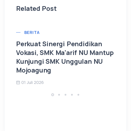
Related Post
BERITA
Perkuat Sinergi Pendidikan
Sa
Vokasi, SMK Ma'arif NU Mantup
Mi
Kunjungi SMK Unggulan NU
‘U
Mojoagung
J
01 Juli 2026
0