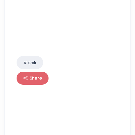
smk
Share